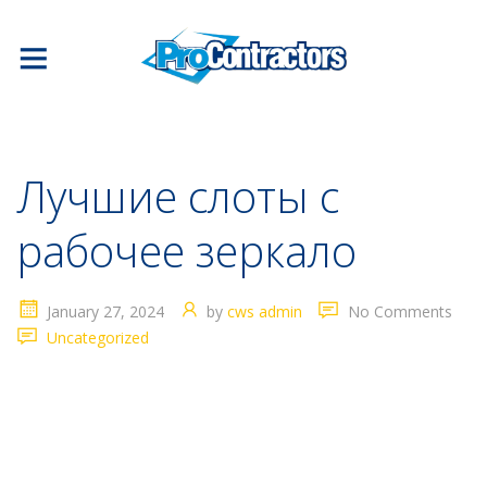
Лучшие слоты с
рабочее зеркало
January 27, 2024
by
cws admin
No Comments
Uncategorized