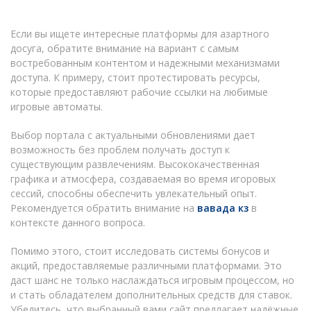
Если вы ищете интересные платформы для азартного
досуга, обратите внимание на вариант с самым
востребованным контентом и надежными механизмами
доступа. К примеру, стоит протестировать ресурсы,
которые предоставляют рабочие ссылки на любимые
игровые автоматы.
Выбор портала с актуальными обновлениями дает
возможность без проблем получать доступ к
существующим развлечениям. Высококачественная
графика и атмосфера, создаваемая во время игоровых
сессий, способны обеспечить увлекательный опыт.
Рекомендуется обратить внимание на
вавада кз
в
контексте данного вопроса.
Помимо этого, стоит исследовать системы бонусов и
акций, предоставляемые различными платформами. Это
даст шанс не только наслаждаться игровым процессом, но
и стать обладателем дополнительных средств для ставок.
Убедитесь, что выбранный вами сайт предлагает надёжные