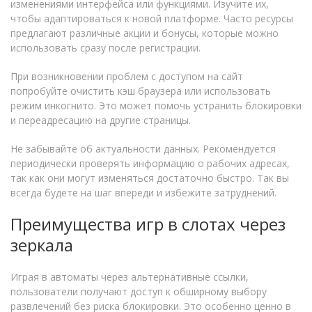
изменениями интерфейса или функциями. Изучите их,
чтобы адаптироваться к новой платформе. Часто ресурсы
предлагают различные акции и бонусы, которые можно
использовать сразу после регистрации.
При возникновении проблем с доступом на сайт
попробуйте очистить кэш браузера или использовать
режим инкогнито. Это может помочь устранить блокировки
и переадресацию на другие страницы.
Не забывайте об актуальности данных. Рекомендуется
периодически проверять информацию о рабочих адресах,
так как они могут изменяться достаточно быстро. Так вы
всегда будете на шаг впереди и избежите затруднений.
Преимущества игр в слотах через
зеркала
Играя в автоматы через альтернативные ссылки,
пользователи получают доступ к обширному выбору
развлечений без риска блокировки. Это особенно ценно в