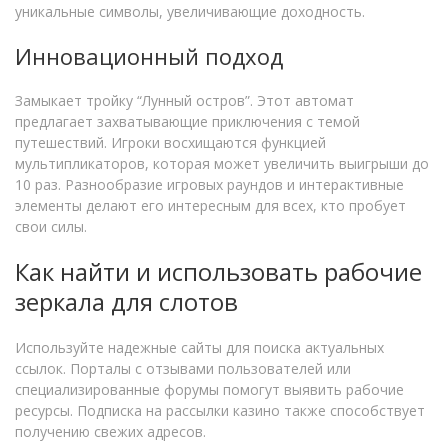
уникальные символы, увеличивающие доходность.
Инновационный подход
Замыкает тройку “Лунный остров”. Этот автомат
предлагает захватывающие приключения с темой
путешествий. Игроки восхищаются функцией
мультипликаторов, которая может увеличить выигрыши до
10 раз. Разнообразие игровых раундов и интерактивные
элементы делают его интересным для всех, кто пробует
свои силы.
Как найти и использовать рабочие
зеркала для слотов
Используйте надежные сайты для поиска актуальных
ссылок. Порталы с отзывами пользователей или
специализированные форумы помогут выявить рабочие
ресурсы. Подписка на рассылки казино также способствует
получению свежих адресов.